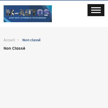
Accueil
Non classé
Non Classé
9
Juin
2021
434
Commentaires
Portes