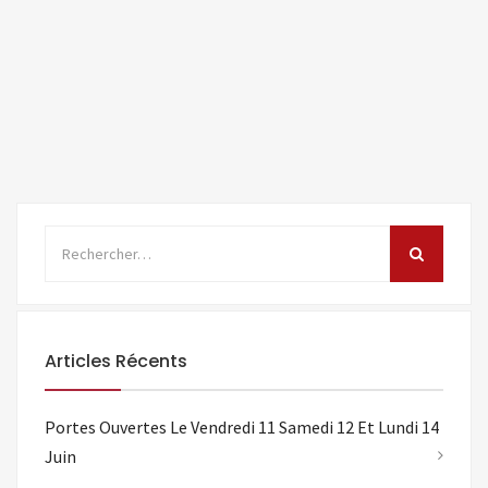
tou...
Lire
la
suite
Articles Récents
Portes Ouvertes Le Vendredi 11 Samedi 12 Et Lundi 14
Juin