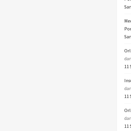
Sam
Med
Por
Sam
Orl
da
11 
Ins
da
11 
Orl
da
11 