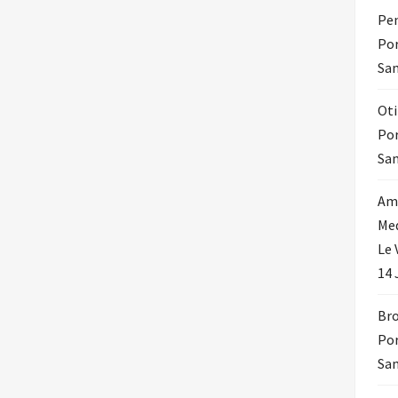
Pen
Por
Sam
Oti
Por
Sam
Amo
Med
Le 
14 
Bro
Por
Sam