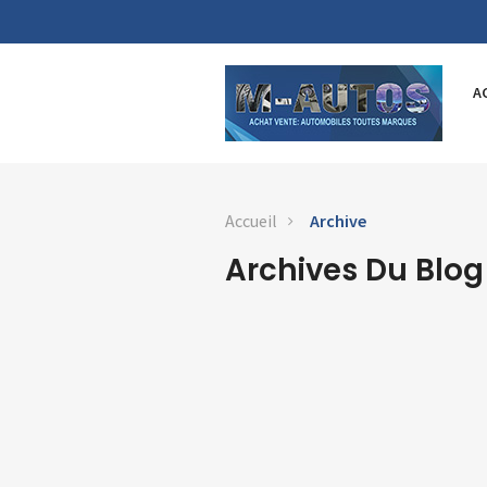
A
Accueil
Archive
Archives Du Blog
9
Juin
2021
434