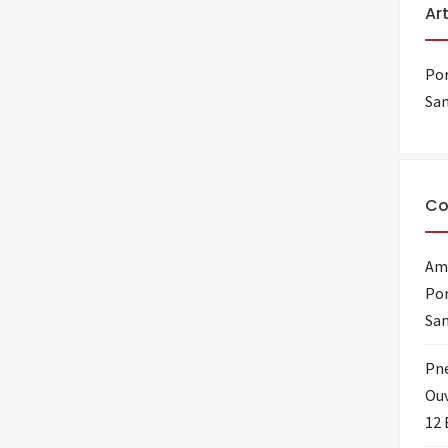
Ar
Por
Sam
Co
Amo
Por
Sam
Pn
Ouv
12 