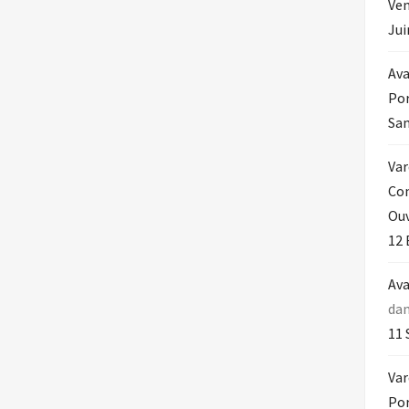
Ven
Jui
Ava
Por
Sam
Var
Con
Ouv
12 
Ava
da
11 
Var
Por