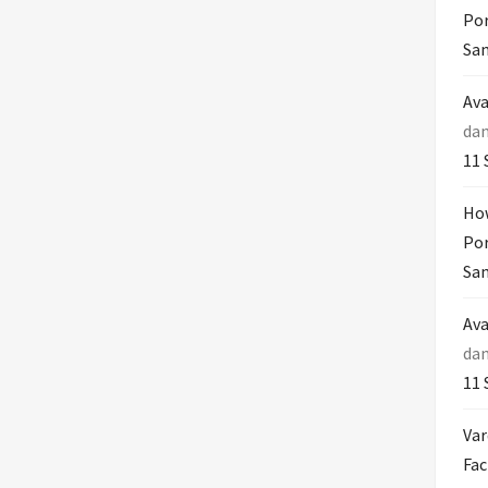
Por
Sam
Ava
da
11 
How
Por
Sam
Ava
da
11 
Var
Fac