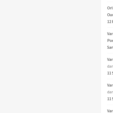
Orl
Ouv
12 
Var
Por
Sam
Var
da
11 
Var
da
11 
Var